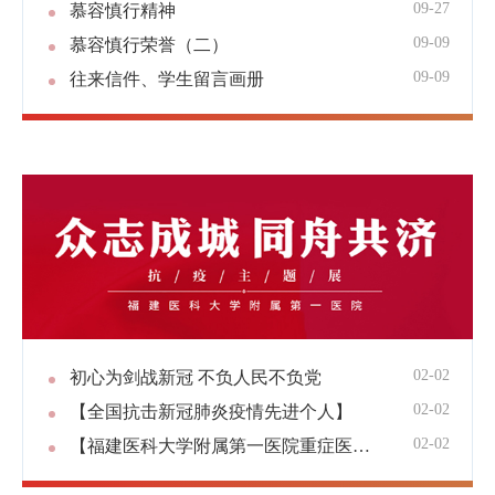
09-27
慕容慎行精神
09-09
慕容慎行荣誉（二）
09-09
往来信件、学生留言画册
02-02
初心为剑战新冠 不负人民不负党
02-02
【全国抗击新冠肺炎疫情先进个人】
02-02
【福建医科大学附属第一医院重症医学科 先进集体】