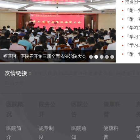
福医附
『附一
『附一
『学习
『学习
『学习
『附一
福医附一医院召开第三届全面依法治院大会
『附一党建』
友情链接：
中华人民共和国国家卫生健康委员会
福建省卫
医科大学
医院概
院务公
医院公
健康科
况
开
告
普
医院简
规章制
医院通
健康科
介
度
知
普