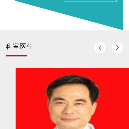
附属第一医院乳腺疾病诊疗中心，开展乳腺癌保乳手
术、前哨淋巴结活检术，提高乳腺癌病人生存质量。
开展乳腺癌一期乳房再造术，特别是自体+假体联合
科室医生
应...

