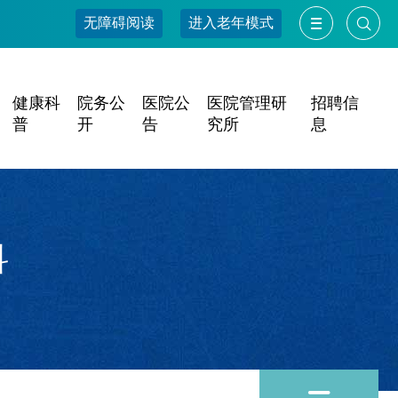
无障碍阅读
进入老年模式
健康科
院务公
医院公
医院管理研
招聘信
普
开
告
究所
息
科