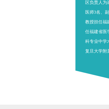
区负责人为
医师3名、
教授担任福
任福建省医
科专业中学
复旦大学附
院）...