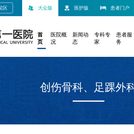
院
区
大众版
医护版
患者门户
首
医院概
新闻动
专科专
患者服
页
况
态
家
务
创伤骨科、足踝外