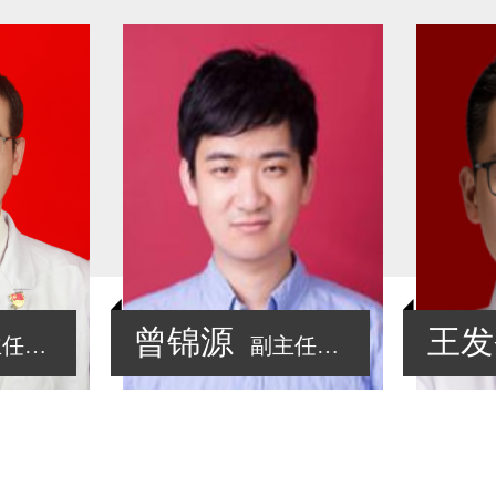
曾锦源
王发
医师
副主任医师