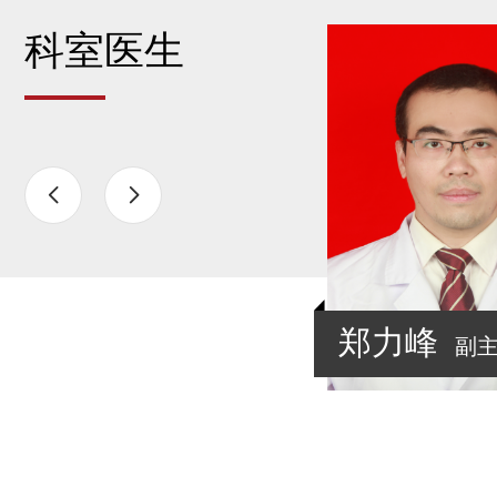
科室医生


林章雄
郑力峰
副主任医师
副主任