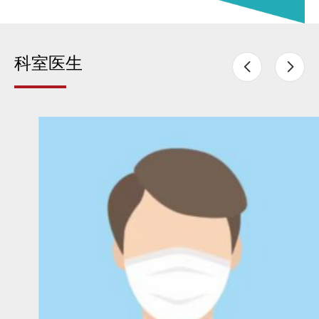
系统、虚拟现实等高精尖康复设备。综合应用物理治
疗、作业治疗、言语吞咽治疗、认知治疗等治疗技
科室医生
术，...

