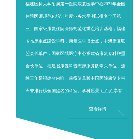
特色医疗
福建医科大学附属第一医院康复医学中心2021年全国
住院医师规范化培训年度业务水平测试排名全国第
三，国家级康复住院医师规范化重点培训基地，福建
省临床重点建设学科，康复医学博士点，中澳康复联
盟会长单位，国家区域医疗中心福建省康复专科联盟
会长单位，福建省康复科普志愿服务队牵头单位，连
续三年是福建省内唯一获得复旦版中国医院康复专科
声誉排行榜全国提名的科室。学科愿景:让百姓享有国
际一流康复。康复医学中心拥有茶亭院区康复病区和
查看详情
独立滨海院区康复楼，配备经颅磁刺激、康复机器
人、步态分析与训练系统、肌骨超声、心肺运动测试