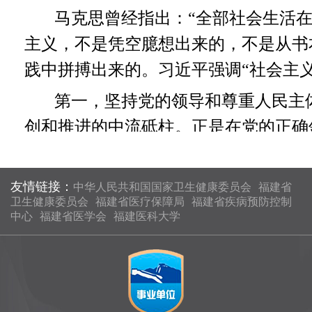
马克思曾经指出：“全部社会生活
主义，不是凭空臆想出来的，不是从书
践中拼搏出来的。习近平强调“社会主
第一，坚持党的领导和尊重人民主
创和推进的中流砥柱。正是在党的正确
本上保证了中国特色社会主义的性质和
主义是人民的要求和党的主张的统一。
友情链接：
中华人民共和国国家卫生健康委员会
福建省
的实践，实际上就是中国共产党紧紧依
卫生健康委员会
福建省医疗保障局
福建省疾病预防控制
中心
福建省医学会
福建医科大学
体地位，充分发挥人民首创精神，夯实
斗目标，成为新时代中国特色社会主义
第二，坚持以经济建设为中心和全