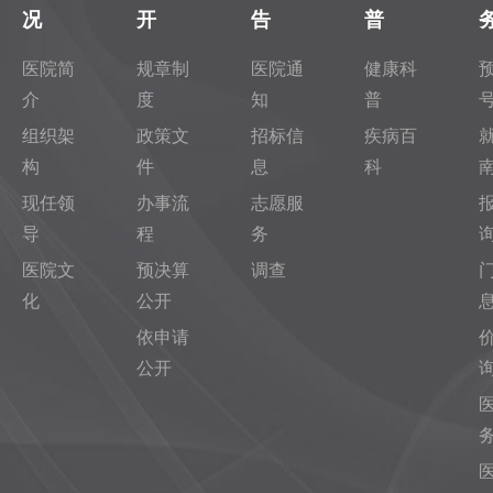
况
开
告
普
医院简
规章制
医院通
健康科
介
度
知
普
组织架
政策文
招标信
疾病百
构
件
息
科
现任领
办事流
志愿服
导
程
务
医院文
预决算
调查
化
公开
依申请
公开