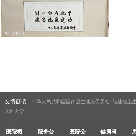
2020-07-28
2
【致敬英雄 丹青抗疫】
友情链接：
中华人民共和国国家卫生健康委员会
福建省卫
医科大学
医院概
院务公
医院公
健康科