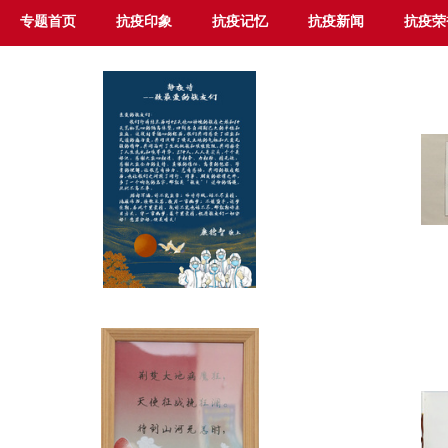
专题首页
抗疫印象
抗疫记忆
抗疫新闻
抗疫荣
2020-08-14
2
【静夜诗】